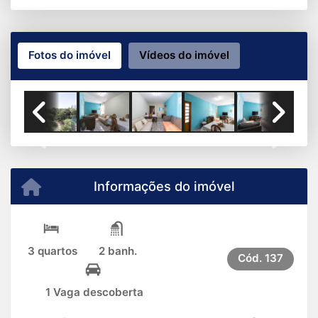
Fotos do imóvel
Vídeos do imóvel
Previous
Next
Informações do imóvel
3 quartos
2 banh.
Cód.
137
1 Vaga descoberta