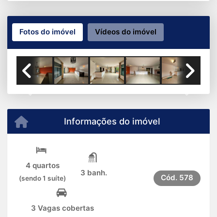
Fotos do imóvel
Vídeos do imóvel
Previous
Next
Informações do imóvel
4 quartos
3 banh.
Cód.
578
(sendo 1 suíte)
3 Vagas cobertas