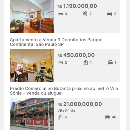
1.190.000,00
R$
3
2
2
Apartamento a Venda 3 Dormitórios Parque
Continental São Paulo SP
450.000,00
R$
3
1
1
Prédio Comercial no Butantã próximo ao metrô Vila
Sônia – venda ou aluguel
21.000.000,00
R$
Vila Sônia
5
40