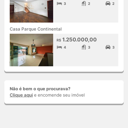
3
2
2
Casa Parque Continental
1.250.000,00
R$
4
3
3
Não é bem o que procurava?
Clique aqui
e encomende seu imóvel